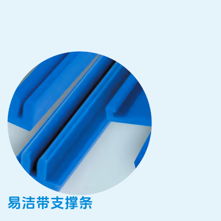
易洁带支撑条